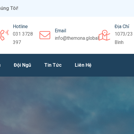
úng Tôi!
Hotline
Địa Chỉ
Email
031 3728
1073/23 
info@themona.global
397
Bình
ụ
Đội Ngũ
Tin Tức
Liên Hệ