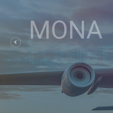
LOGIST
Chúng tôi đã được tin tưởng tại hơn 15 quố
phát triển chuyên nghiệp từ xa riêng biệt,
Xem Thêm
Dịch Vụ